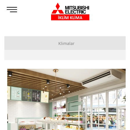
Klimalar
Bireysel Klimalar
Duvar Tipi Klimalar
Döşeme Tipi Klimalar
Tek Yöne Üflemeli Kaset Tipi Klimalar
Multi Sistem Klimalar
Dış Üniteler
İç Üniteler