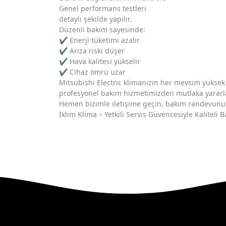
Genel performans testleri
detaylı şekilde yapılır.
Düzenli bakım sayesinde:
✔️ Enerji tüketimi azalır
✔️ Arıza riski düşer
✔️ Hava kalitesi yükselir
✔️ Cihaz ömrü uzar
Mitsubishi Electric klimanızın her mevsim yüksek 
profesyonel bakım hizmetimizden mutlaka yararl
Hemen bizimle iletişime geçin, bakım randevunu
İklim Klima – Yetkili Servis Güvencesiyle Kaliteli 