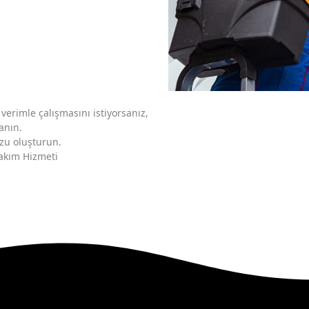
verimle çalışmasını istiyorsanız,
anın.
zu oluşturun.
Bakım Hizmeti