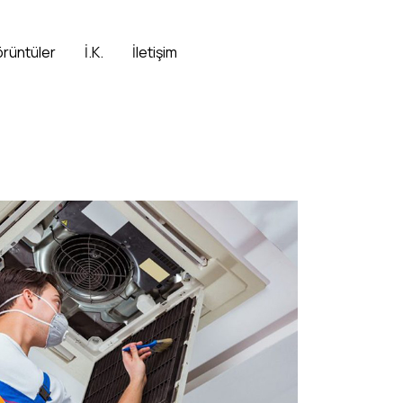
örüntüler
İ.K.
İletişim