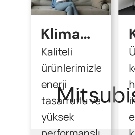
Klima
Satış
Kaliteli
Ü
ürünlerimizle,
k
enerji
h
Mitsubi
tasarruflu ve
i
yüksek
e
performanslı
k