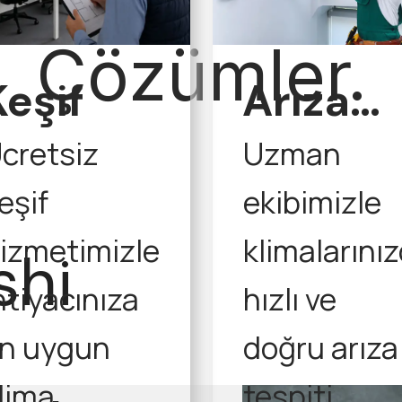
Çözümler.
Keşif
Arıza
Tespit
cretsiz
Uzman
eşif
ekibimizle
izmetimizle
klimalarını
shi
htiyacınıza
hızlı ve
n uygun
doğru arıza
lima
tespiti