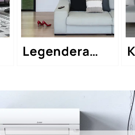
Legendera
K
MSZ-LN
Z