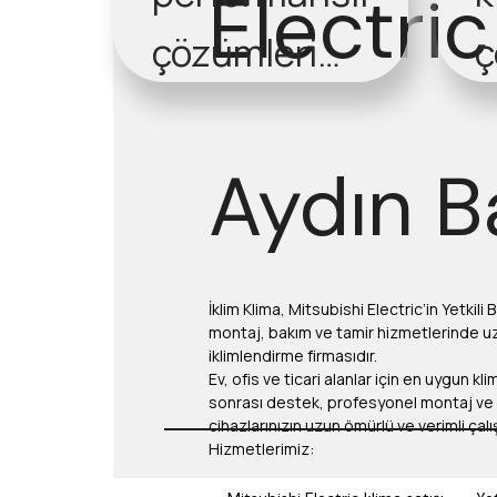
Electric
çözümleri
sunuyoruz.
s
Aydın B
İklim Klima, Mitsubishi Electric’in Yetkili 
montaj, bakım ve tamir hizmetlerinde uz
iklimlendirme firmasıdır.
Ev, ofis ve ticari alanlar için en uygun k
sonrası destek, profesyonel montaj ve 
cihazlarınızın uzun ömürlü ve verimli çal
Hizmetlerimiz: