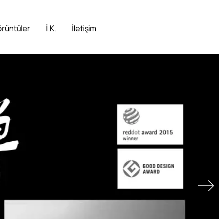
örüntüler
İ.K.
İletişim