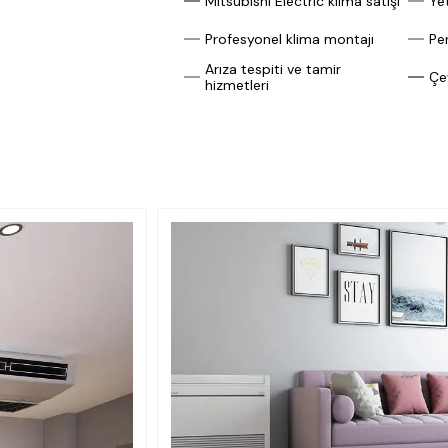
Mitsubishi Electric klima satışı
Yet
Profesyonel klima montajı
Pe
Arıza tespiti ve tamir
Çe
hizmetleri