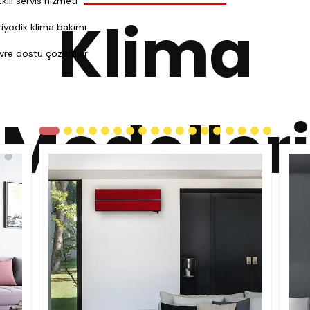
kili servis hizmeti
Klima
riyodik klima bakımı
vre dostu çözümler
Modelleri