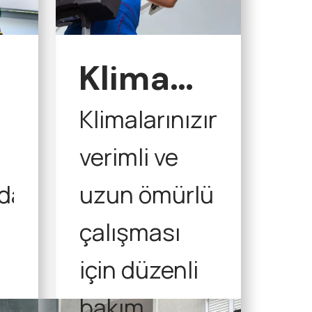
Klima
Bakım
Klimalarınızın
verimli ve
zda
uzun ömürlü
çalışması
için düzenli
bakım