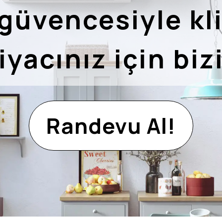
 güvencesiyle kl
iyacınız için biz
Randevu Al!