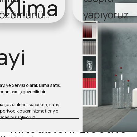
 Klima
çözümünü
yapıyoruz.
unuyoruz.
ayi
Bayi ve Servisi olarak klima satış,
manlaşmış güvenilir bir
lima çözümlerini sunarken, satış
periyodik bakım hizmetleriyle
ışmasını sağlıyoruz.
Mitsubishi Electric