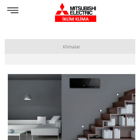
Klimalar
Bireysel Klimalar
Duvar Tipi Klimalar
Döşeme Tipi Klimalar
Tek Yöne Üflemeli Kaset Tipi Klimalar
Multi Sistem Klimalar
Dış Üniteler
İç Üniteler