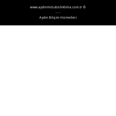
Döşeme Tipi
www.aydinmitsubishiklima.com.tr ©
ATW
Aydın Bilişim Hizmetleri
Isı Geri Kaz. Taze Hava
Klima Sant. Kontrol
BC Kutusu
City Multi Hybrid VRF Sistemleri
Dış Üniteler
Hava Soğutmalı Heat Recovery
İç Üniteler
İnce Gizli Tavan Tipi-Düşük Statik Basınç
Gizli Tavan Tipi
4 Yöne Üflemeli Kaset Tipi