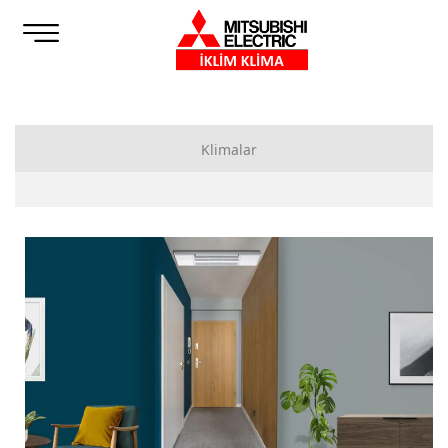
Klimalar
Bireysel Klimalar
Duvar Tipi Klimalar
Döşeme Tipi Klimalar
Tek Yöne Üflemeli Kaset Tipi Klimalar
Multi Sistem Klimalar
Dış Üniteler
İç Üniteler