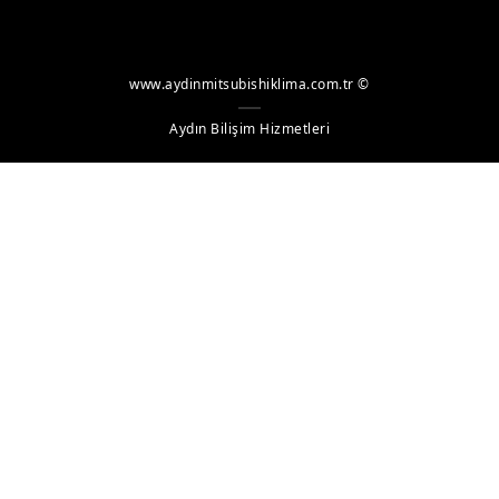
Döşeme Tipi
ATW
www.aydinmitsubishiklima.com.tr ©
Isı Geri Kaz. Taze Hava
Aydın Bilişim Hizmetleri
Klima Sant. Kontrol
BC Kutusu
City Multi Hybrid VRF Sistemleri
Dış Üniteler
Hava Soğutmalı Heat Recovery
İç Üniteler
İnce Gizli Tavan Tipi-Düşük Statik Basınç
Gizli Tavan Tipi
4 Yöne Üflemeli Kaset Tipi