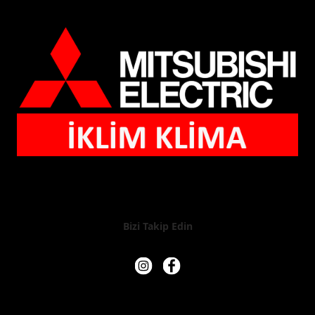
Bizi Takip Edin