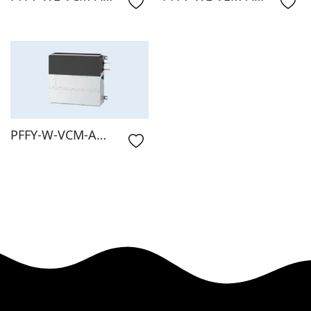
Salon Tipi
KASETSİZ DÖŞEME
KASETLİ DÖŞEME
Duvar Tipi İç Üniteler
Gizli Tavan Tipi
İnce Gizli Tavan Tipi-Düşük Statik Basınç
Akışkan Dağıtıcı Kutusu
HBC Kutusu
TİPİ
TİPİ
Mutfaklar için Asılı Tavan Tipi
Döşeme Tipi İç Üniteler
İnce Gizli Tavan Tipi
Gizli Tavan Tipi
Tek Yöne Üflemeli Kaset Tipi İç Üniteler
Asılı Tavan Tipi
4 Yöne Üflemeli Kaset Tipi
4 Yöne Üflemeli Kaset Tipi İç Üniteler
Duvar Tipi
4 Yöne Üflemeli Kompakt Kaset Tipi
Asılı Tavan Tipi İç Üniteler
Döşeme Tipi
Döşeme Tipi
PFFY-W-VCM-A
KASETSİZ DÖŞEME
Kanallı Gömme Tipi İç Üniteler
ATW
Duvar Tipi
TİPİ
Isı Geri Kaz. Taze Hava
Klima Sant. Kontrol