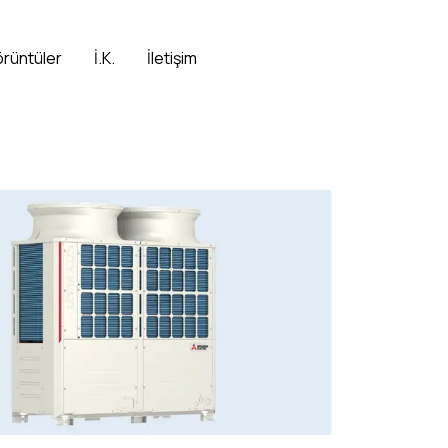
örüntüler
İ.K.
İletişim