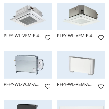
BASINÇLI
BASINÇLI
PLFY-WL-VEM-E 4
PLFY-WL-VFM-E 4
YÖNE ÜFLEMELİ
YÖNE ÜFLEMELİ
KASET TİPİ
KOMPAKT KASET
TİPİ
PFFY-WL-VCM-A
PFFY-WL-VEM-A
KASETSİZ DÖŞEME
KASETLİ DÖŞEME
TİPİ
TİPİ