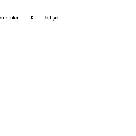
örüntüler
İ.K.
İletişim